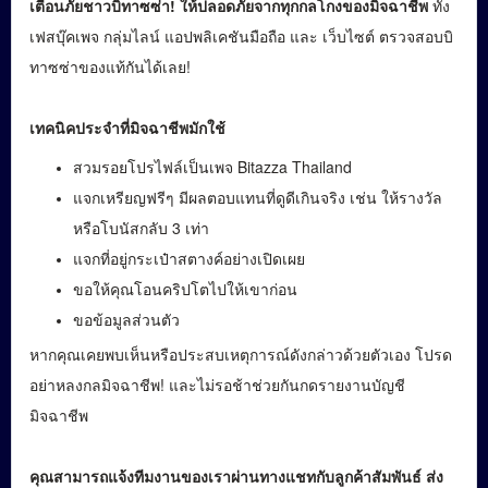
เตือนภัยชาวบิทาซซ่า! ให้ปลอดภัยจากทุกกลโกงของมิจฉาชีพ
ทั้ง
เฟสบุ๊คเพจ กลุ่มไลน์ แอปพลิเคชันมือถือ และ เว็บไซต์ ตรวจสอบบิ
ทาซซ่าของแท้กันได้เลย!
เทคนิคประจำที่มิจฉาชีพมักใช้
สวมรอยโปรไฟล์เป็นเพจ Bitazza Thailand
แจกเหรียญฟรีๆ มีผลตอบแทนที่ดูดีเกินจริง เช่น ให้รางวัล
หรือโบนัสกลับ 3 เท่า
แจกที่อยู่กระเป๋าสตางค์อย่างเปิดเผย
ขอให้คุณโอนคริปโตไปให้เขาก่อน
ขอข้อมูลส่วนตัว
หากคุณเคยพบเห็นหรือประสบเหตุการณ์ดังกล่าวด้วยตัวเอง โปรด
อย่าหลงกลมิจฉาชีพ! และไม่รอช้าช่วยกันกดรายงานบัญชี
มิจฉาชีพ
คุณสามารถแจ้งทีมงานของเราผ่านทางแชทกับลูกค้าสัมพันธ์ ส่ง